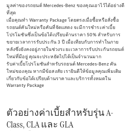
มูลค่าของรถยนต์ Mercedes-Benz ของคุณเอาไว้ได้อย่างดี
ที่สุด
เมื่อคุณทำ Warranty Package โดยตรงเมื่อซื้อหรือสั่งซื้อ
รถยนต์คันใหม่หรือคันที่จัดแสดง จะมีการชำระค่าเบี้ย
โปรโมชันซึ่งเป็นข้อได้เปรียบด้านราคา 50% สำหรับการ
Test Drive
ขยายเวลาการรับประกัน 3 ปี เมื่อเทียบกับการทำในภาย
ข่าวสารและ
หลังซึ่งยังคงอยู่ภายในช่วงระยะเวลาการรับประกันรถยนต์
กิจกรรม
ใหม่ที่มีอยู่ คุณจะประหยัดไปได้เป็นจำนวนมาก
รับค่าเบี้ยโปรโมชันสำหรับรถยนต์ Mercedes-Benz คัน
ใหม่ของคุณ หากมีข้อสงสัย เรายินดีให้ข้อมูลคุณเพิ่มเติม
การจองการ
เกี่ยวกับข้อได้เปรียบด้านราคาและบริการทั้งหมดใน
นัดหมาย
Warranty Package
การบริการ
นัดหมาย
เพื่อทดลอง
ขับ
ตัวอย่างค่าเบี้ยสำหรับรุ่น A-
ออกแบบ
Class, CLA และ GLA
รถยนต์ของ
คุณ